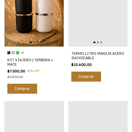
+1
TERMO LITRO MANIJA ACERO
INOXIDABLE
KIT VIAJERO | YERBERA +
MATE
$15.600,00
$7.500,00
-
21
%
OFF
$9.500,00
Comprar