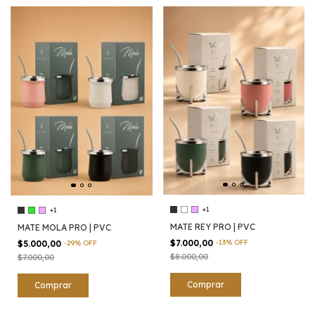
+1
+1
MATE REY PRO | PVC
MATE MOLA PRO | PVC
$7.000,00
-
13
%
OFF
$5.000,00
-
29
%
OFF
$8.000,00
$7.000,00
Comprar
Comprar