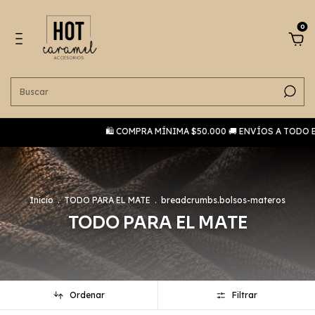
0
🛍️ COMPRA MÍNIMA $50.000 🚚 ENVÍOS A TODO EL PAÍS 🤝 EM
Inicio
.
TODO PARA EL MATE
.
breadcrumbs.bolsos-materos
TODO PARA EL MATE
Ordenar
Filtrar