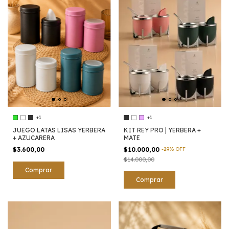
+1
+1
JUEGO LATAS LISAS YERBERA
KIT REY PRO | YERBERA +
+ AZUCARERA
MATE
$3.600,00
$10.000,00
-
29
%
OFF
$14.000,00
Comprar
Comprar