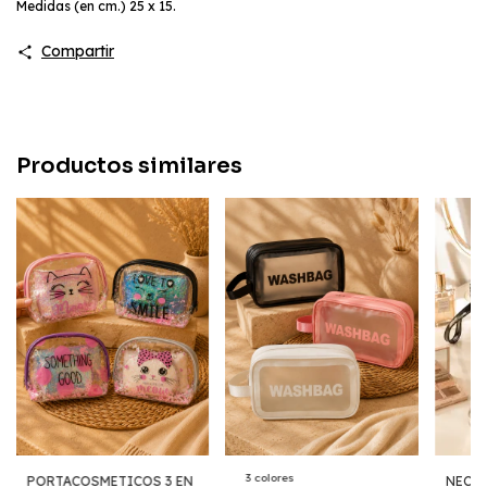
Medidas (en cm.) 25 x 15.
Compartir
Productos similares
3 colores
PORTACOSMETICOS 3 EN
NECES